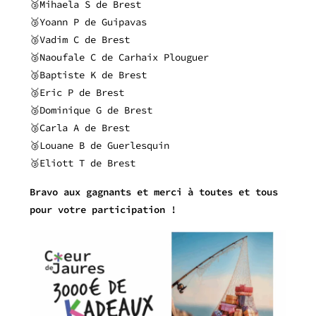
🥉Mihaela S de Brest
🥉Yoann P de Guipavas
🥉Vadim C de Brest
🥉Naoufale C de Carhaix Plouguer
🥉Baptiste K de Brest
🥉Eric P de Brest
🥉Dominique G de Brest
🥉Carla A de Brest
🥉Louane B de Guerlesquin
🥉Eliott T de Brest
Bravo aux gagnants et merci à toutes et tous
pour votre participation !