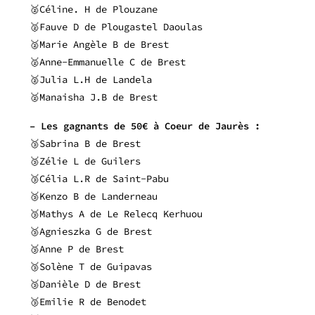
🥈Céline. H de Plouzane
🥈Fauve D de Plougastel Daoulas
🥈Marie Angèle B de Brest
🥈Anne-Emmanuelle C de Brest
🥈Julia L.H de Landela
🥈Manaisha J.B de Brest
– Les gagnants de 50€ à Coeur de Jaurès :
🥉Sabrina B de Brest
🥉Zélie L de Guilers
🥉Célia L.R de Saint-Pabu
🥉Kenzo B de Landerneau
🥉Mathys A de Le Relecq Kerhuou
🥉Agnieszka G de Brest
🥉Anne P de Brest
🥉Solène T de Guipavas
🥉Danièle D de Brest
🥉Emilie R de Benodet