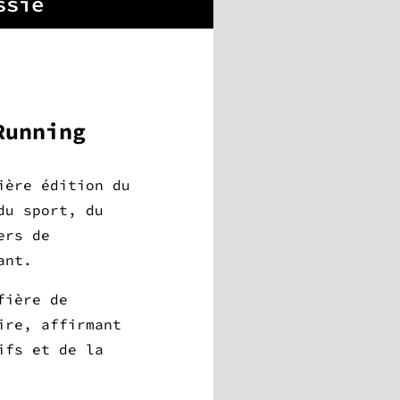
ssie
Running
ière édition du
du sport, du
ers de
ant.
fière de
ire, affirmant
ifs et de la