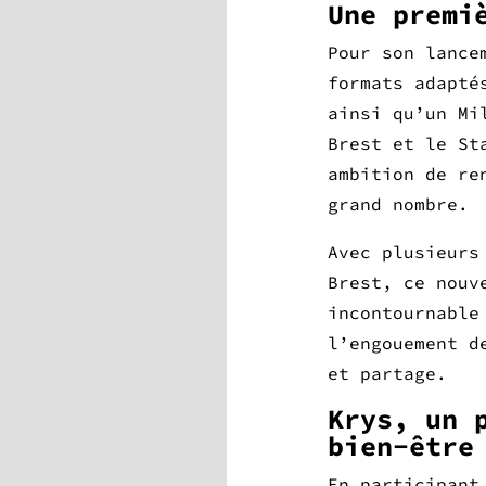
Une premi
Pour son lance
formats adapté
ainsi qu’un Mi
Brest et le St
ambition de re
grand nombre.
Avec plusieurs
Brest, ce nouv
incontournable
l’engouement d
et partage.
Krys, un 
bien-être
En participant