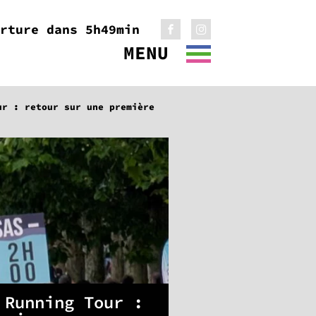
erture dans 5
h
49
min
MENU
ur : retour sur une première
 Running Tour :