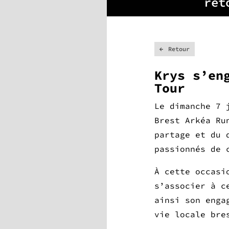
ret
Retour
Krys s’en
Tour
Le dimanche 7 
Brest Arkéa Ru
partage et du 
passionnés de 
À cette occasi
s’associer à c
ainsi son enga
vie locale bre