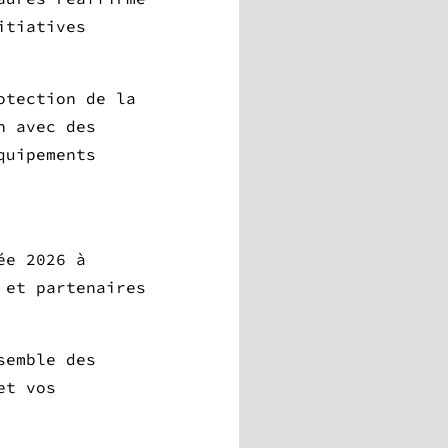
itiatives
otection de la
n avec des
quipements
ée 2026 à
 et partenaires
semble des
et vos