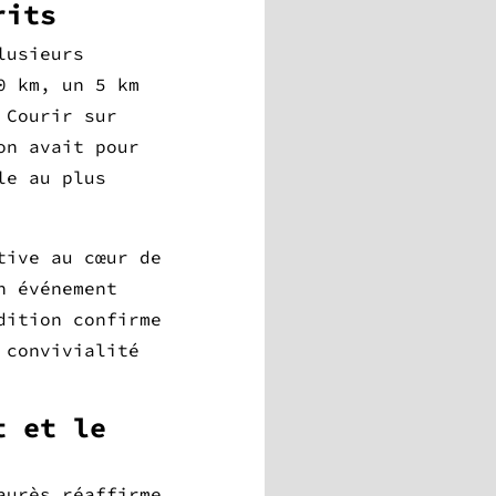
rits
lusieurs
0 km, un 5 km
 Courir sur
on avait pour
le au plus
tive au cœur de
n événement
dition confirme
 convivialité
t et le
aurès réaffirme